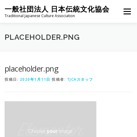
コ
一般社団法人 日本伝統文化協会
ン
メニュー
テ
Traditional Japanese Culture Association
ン
ツ
へ
HOME
PROJECT
ABOUT
ACTIVITIES
MEMBER
PLACEHOLDER.PNG
ス
キ
ッ
プ
NEWS
CONTACT
placeholder.png
投稿日:
2020年1月11日
投稿者:
TJCAスタッフ