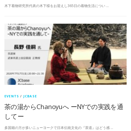
木下着物研究所代表の木下様をお迎えし365日の着物生活につい …
EVENTS
/
JCBASE
茶の湯からChanoyuへ ーNYでの実践を通
してー
多国籍の方が多いニューヨークで日本伝統文化の『茶道』はどう感 …