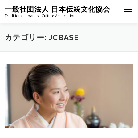
コ
一般社団法人 日本伝統文化協会
ン
メニュー
テ
Traditional Japanese Culture Association
ン
ツ
へ
HOME
PROJECT
ABOUT
ACTIVITIES
MEMBER
カテゴリー:
JCBASE
ス
キ
ッ
プ
NEWS
CONTACT