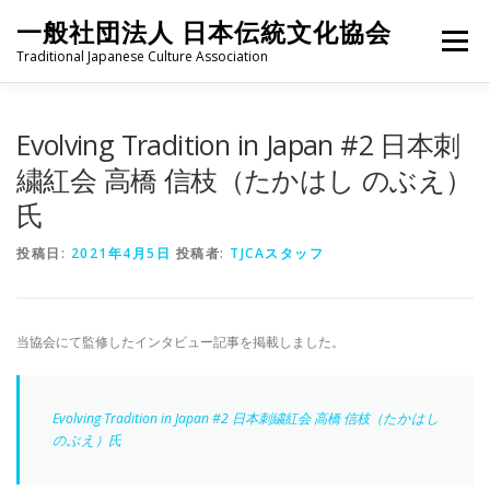
コ
一般社団法人 日本伝統文化協会
ン
メニュー
テ
Traditional Japanese Culture Association
ン
ツ
へ
HOME
PROJECT
ABOUT
ACTIVITIES
MEMBER
Evolving Tradition in Japan #2 日本刺
ス
キ
繍紅会 高橋 信枝（たかはし のぶえ）
ッ
氏
プ
NEWS
CONTACT
投稿日:
2021年4月5日
投稿者:
TJCAスタッフ
当協会にて監修したインタビュー記事を掲載しました。
Evolving Tradition in Japan #2 日本刺繍紅会 高橋 信枝（たかはし
のぶえ）氏