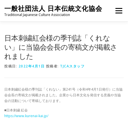
コ
一般社団法人 日本伝統文化協会
ン
メニュー
テ
Traditional Japanese Culture Association
ン
ツ
へ
HOME
PROJECT
ABOUT
ACTIVITIES
MEMBER
日本刺繍紅会様の季刊誌「くれな
ス
キ
い」に当協会会長の寄稿文が掲載さ
ッ
れました
プ
NEWS
CONTACT
投稿日:
2022年4月1日
投稿者:
TJCAスタッフ
日本刺繍紅会様の季刊誌「くれない」第241号（令和4年4月1日発行）に当協
会会長の寄稿文が掲載されました。企業から日本文化を発信する意義や当協
会の活動について寄稿しております。
■日本刺繍 紅会
https://www.kurenai-kai.jp/