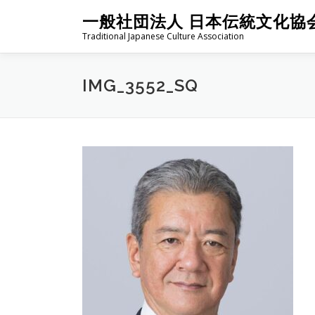
コ
一般社団法人 日本伝統文化協
ン
Traditional Japanese Culture Association
テ
ン
ツ
IMG_3552_SQ
へ
ス
キ
ッ
プ