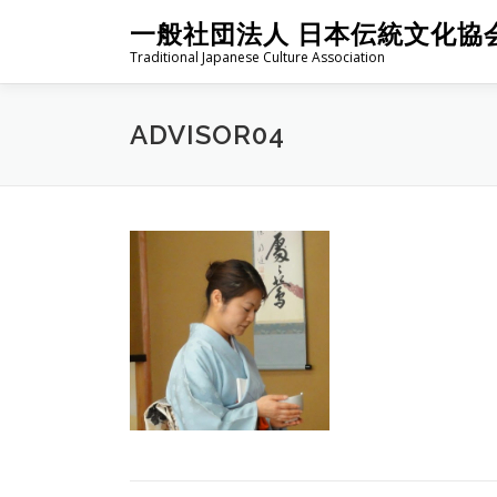
コ
一般社団法人 日本伝統文化協
ン
Traditional Japanese Culture Association
テ
ン
ツ
ADVISOR04
へ
ス
キ
ッ
プ