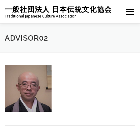
コ
一般社団法人 日本伝統文化協会
ン
メニュー
テ
Traditional Japanese Culture Association
ン
ツ
へ
HOME
PROJECT
ABOUT
ACTIVITIES
MEMBER
ADVISOR02
ス
キ
ッ
プ
NEWS
CONTACT