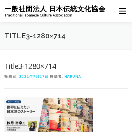
コ
一般社団法人 日本伝統文化協会
ン
メニュー
テ
Traditional Japanese Culture Association
ン
ツ
へ
HOME
PROJECT
ABOUT
ACTIVITIES
MEMBER
TITLE3-1280×714
ス
キ
ッ
プ
NEWS
CONTACT
Title3-1280×714
投稿日:
2022年7月27日
投稿者:
HARUNA