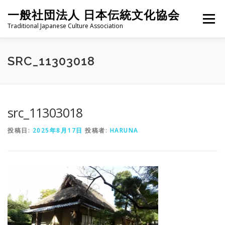
コ
一般社団法人 日本伝統文化協会
ン
メニュー
テ
Traditional Japanese Culture Association
ン
ツ
へ
HOME
PROJECT
ABOUT
ACTIVITIES
MEMBER
SRC_11303018
ス
キ
ッ
プ
NEWS
CONTACT
src_11303018
投稿日:
2025年8月17日
投稿者:
HARUNA