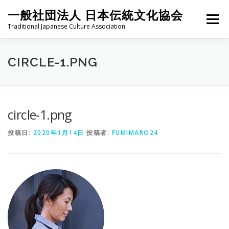
コ
一般社団法人 日本伝統文化協会
ン
メニュー
テ
Traditional Japanese Culture Association
ン
ツ
へ
HOME
PROJECT
ABOUT
ACTIVITIES
MEMBER
CIRCLE-1.PNG
ス
キ
ッ
プ
NEWS
CONTACT
circle-1.png
投稿日:
2020年1月14日
投稿者:
FUMIMARO24