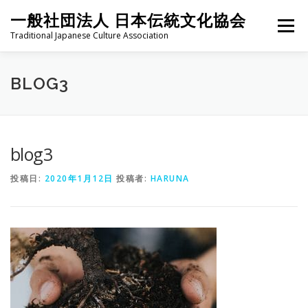
コ
一般社団法人 日本伝統文化協会
ン
メニュー
テ
Traditional Japanese Culture Association
ン
ツ
へ
HOME
PROJECT
ABOUT
ACTIVITIES
MEMBER
BLOG3
ス
キ
ッ
プ
NEWS
CONTACT
blog3
投稿日:
2020年1月12日
投稿者:
HARUNA