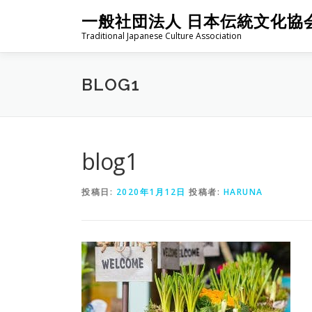
コ
一般社団法人 日本伝統文化協
ン
Traditional Japanese Culture Association
テ
ン
ツ
BLOG1
へ
ス
キ
ッ
プ
blog1
投稿日:
2020年1月12日
投稿者:
HARUNA