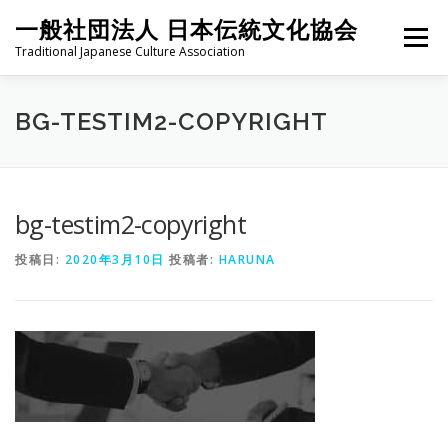
コ
一般社団法人 日本伝統文化協会
ン
メニュー
テ
Traditional Japanese Culture Association
ン
ツ
へ
HOME
PROJECT
ABOUT
ACTIVITIES
MEMBER
BG-TESTIM2-COPYRIGHT
ス
キ
ッ
プ
NEWS
CONTACT
bg-testim2-copyright
投稿日:
2020年3月10日
投稿者:
HARUNA