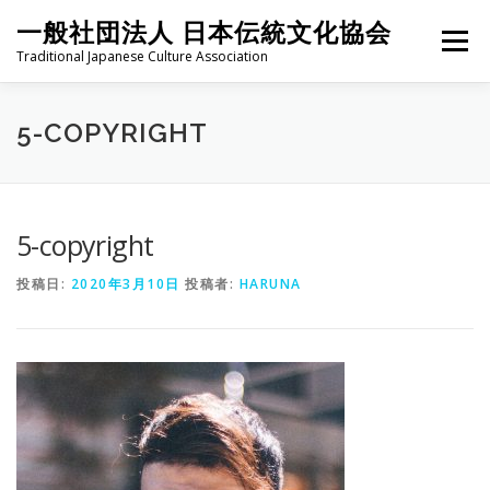
コ
一般社団法人 日本伝統文化協会
ン
メニュー
テ
Traditional Japanese Culture Association
ン
ツ
へ
HOME
PROJECT
ABOUT
ACTIVITIES
MEMBER
5-COPYRIGHT
ス
キ
ッ
プ
NEWS
CONTACT
5-copyright
投稿日:
2020年3月10日
投稿者:
HARUNA