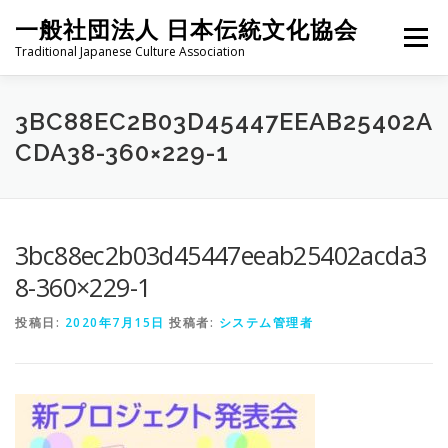
コ
一般社団法人 日本伝統文化協会
ン
メニュー
テ
Traditional Japanese Culture Association
ン
ツ
へ
HOME
PROJECT
ABOUT
ACTIVITIES
MEMBER
3BC88EC2B03D45447EEAB25402A
ス
CDA38-360×229-1
キ
ッ
プ
NEWS
CONTACT
3bc88ec2b03d45447eeab25402acda3
8-360×229-1
投稿日:
2020年7月15日
投稿者:
システム管理者