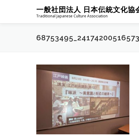
コ
一般社団法人 日本伝統文化協
ン
Traditional Japanese Culture Association
テ
ン
ツ
68753495_2417420051657
へ
ス
キ
ッ
プ