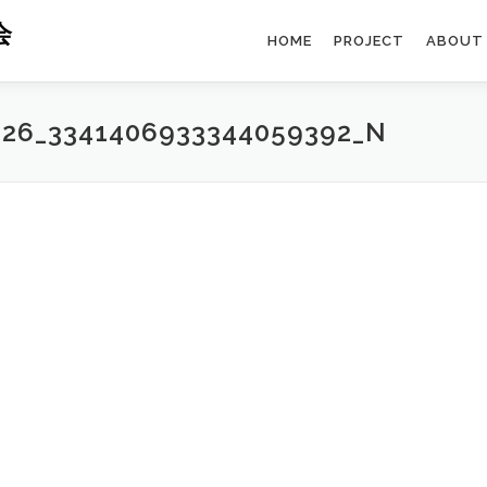
会
HOME
PROJECT
ABOUT
326_3341406933344059392_N