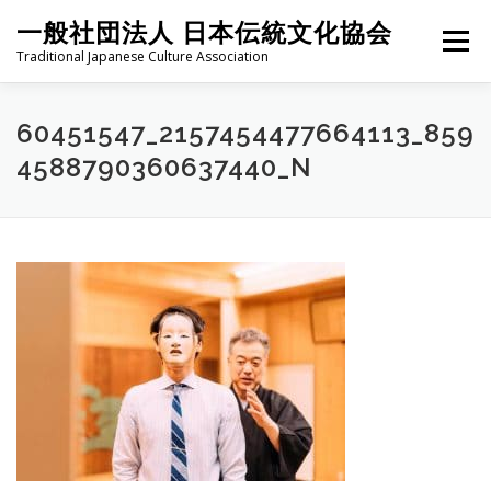
コ
一般社団法人 日本伝統文化協会
ン
メニュー
テ
Traditional Japanese Culture Association
ン
ツ
へ
HOME
PROJECT
ABOUT
ACTIVITIES
MEMBER
60451547_2157454477664113_859
ス
4588790360637440_N
キ
ッ
プ
NEWS
CONTACT