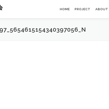
会
HOME
PROJECT
ABOUT
797_5654615154340397056_N