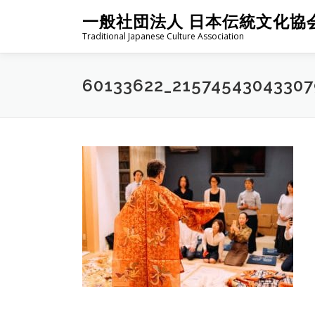
コ
一般社団法人 日本伝統文化協
ン
Traditional Japanese Culture Association
テ
ン
ツ
60133622_2157454304330
へ
ス
キ
ッ
プ