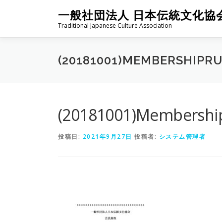
コ
一般社団法人 日本伝統文化協
ン
Traditional Japanese Culture Association
テ
ン
ツ
(20181001)MEMBERSHIPR
へ
ス
キ
ッ
プ
(20181001)Membershi
投稿日:
2021年9月27日
投稿者:
システム管理者