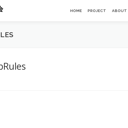
会
HOME
PROJECT
ABOUT
ULES
pRules