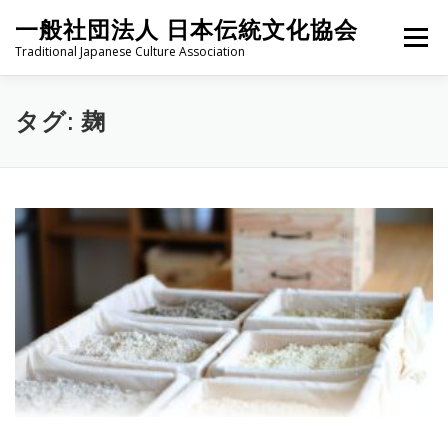
コ
一般社団法人 日本伝統文化協会
ン
メニュー
テ
Traditional Japanese Culture Association
ン
ツ
へ
HOME
PROJECT
ABOUT
ACTIVITIES
MEMBER
タグ:
麹
ス
キ
ッ
プ
NEWS
CONTACT