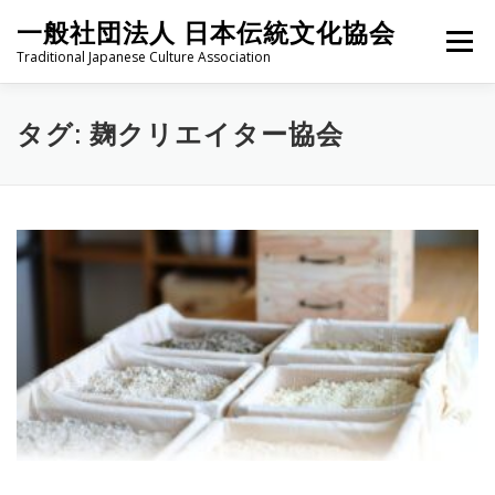
コ
一般社団法人 日本伝統文化協会
ン
メニュー
テ
Traditional Japanese Culture Association
ン
ツ
へ
HOME
PROJECT
ABOUT
ACTIVITIES
MEMBER
タグ:
麹クリエイター協会
ス
キ
ッ
プ
NEWS
CONTACT