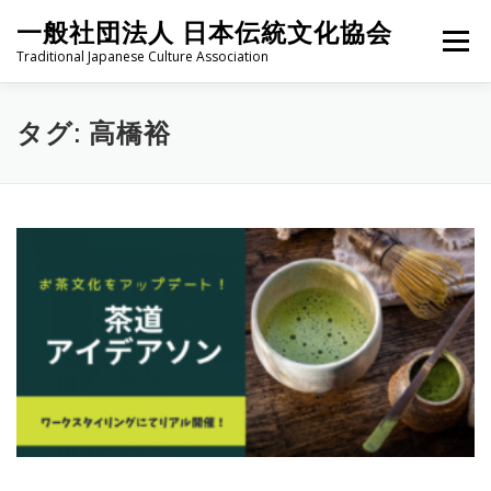
コ
一般社団法人 日本伝統文化協会
ン
メニュー
テ
Traditional Japanese Culture Association
ン
ツ
へ
HOME
PROJECT
ABOUT
ACTIVITIES
MEMBER
タグ:
高橋裕
ス
キ
ッ
プ
NEWS
CONTACT