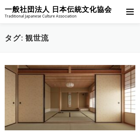
コ
一般社団法人 日本伝統文化協会
ン
メニュー
テ
Traditional Japanese Culture Association
ン
ツ
へ
HOME
PROJECT
ABOUT
ACTIVITIES
MEMBER
タグ:
観世流
ス
キ
ッ
プ
NEWS
CONTACT