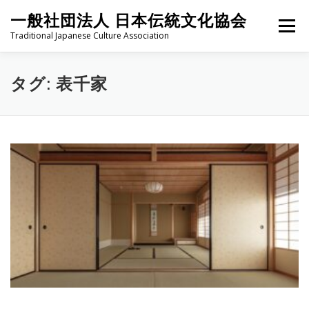
コ
一般社団法人 日本伝統文化協会
ン
メニュー
テ
Traditional Japanese Culture Association
ン
ツ
へ
HOME
PROJECT
ABOUT
ACTIVITIES
MEMBER
タグ:
表千家
ス
キ
ッ
プ
NEWS
CONTACT