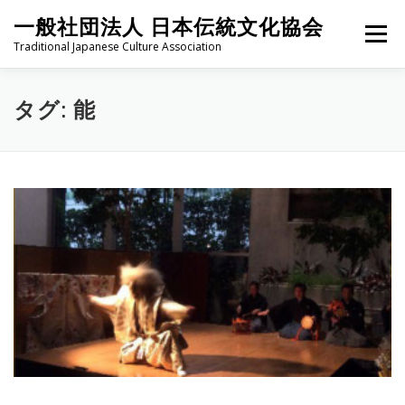
コ
一般社団法人 日本伝統文化協会
ン
メニュー
テ
Traditional Japanese Culture Association
ン
ツ
へ
HOME
PROJECT
ABOUT
ACTIVITIES
MEMBER
タグ:
能
ス
キ
ッ
プ
NEWS
CONTACT