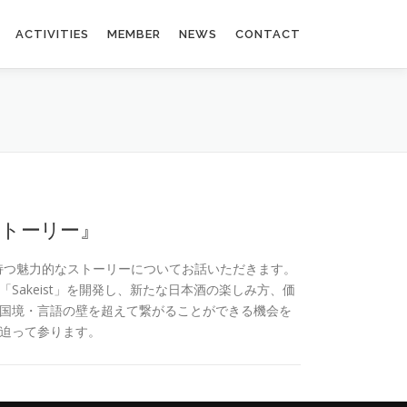
ACTIVITIES
MEMBER
NEWS
CONTACT
のストーリー』
界が持つ魅力的なストーリーについてお話いただきます。
akeist」を開発し、新たな日本酒の楽しみ方、価
国境・言語の壁を超えて繋がることができる機会を
迫って参ります。