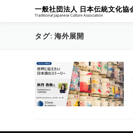
コ
一般社団法人 日本伝統文化協
ン
Traditional Japanese Culture Association
テ
ン
ツ
タグ:
海外展開
へ
ス
キ
ッ
プ