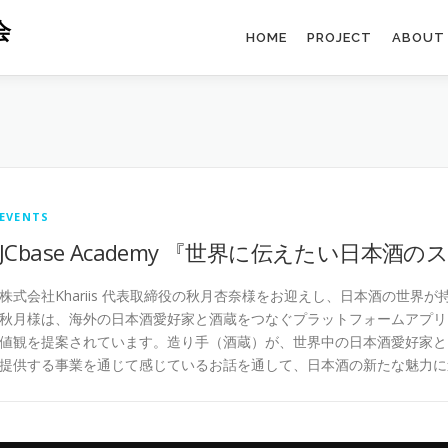
会
HOME
PROJECT
ABOUT
EVENTS
JCbase Academy 『世界に伝えたい日本酒
株式会社Khariis 代表取締役の秋月杏奈様をお迎えし、日本酒の世
秋月様は、海外の日本酒愛好家と酒蔵をつなぐプラットフォームアプリ「S
値観を提案されています。造り手（酒蔵）が、世界中の日本酒愛好家と
提供する事業を通じて感じているお話を通して、日本酒の新たな魅力に