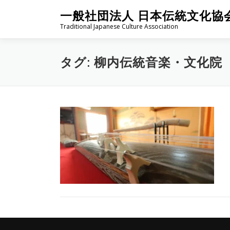
コ
一般社団法人 日本伝統文化協
ン
Traditional Japanese Culture Association
テ
ン
ツ
タグ:
柳内伝統音楽・文化院
へ
ス
キ
ッ
プ