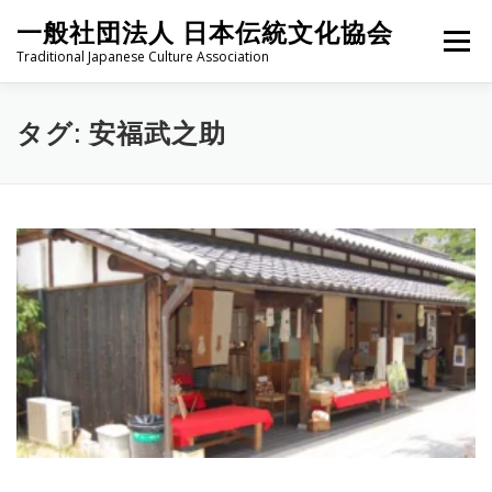
コ
一般社団法人 日本伝統文化協会
ン
メニュー
テ
Traditional Japanese Culture Association
ン
ツ
へ
HOME
PROJECT
ABOUT
ACTIVITIES
MEMBER
タグ:
安福武之助
ス
キ
ッ
プ
NEWS
CONTACT