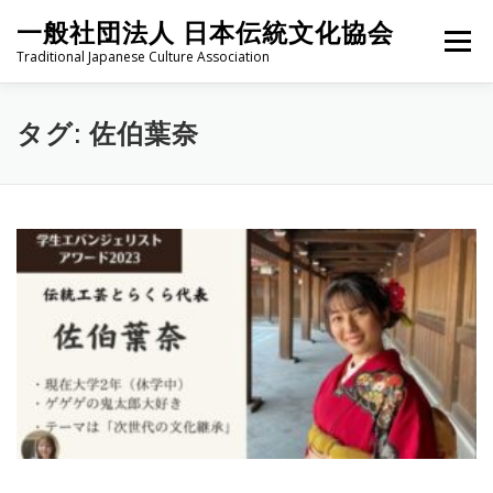
コ
一般社団法人 日本伝統文化協会
ン
メニュー
テ
Traditional Japanese Culture Association
ン
ツ
へ
HOME
PROJECT
ABOUT
ACTIVITIES
MEMBER
タグ:
佐伯葉奈
ス
キ
ッ
プ
NEWS
CONTACT