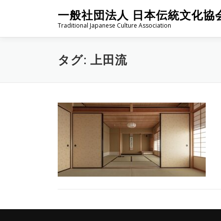
コ
一般社団法人 日本伝統文化協
ン
Traditional Japanese Culture Association
テ
ン
ツ
タグ:
上田流
へ
ス
キ
ッ
プ