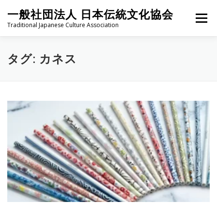
コ
一般社団法人 日本伝統文化協会
ン
メニュー
テ
Traditional Japanese Culture Association
ン
ツ
へ
HOME
PROJECT
ABOUT
ACTIVITIES
MEMBER
タグ:
カネス
ス
キ
ッ
プ
NEWS
CONTACT