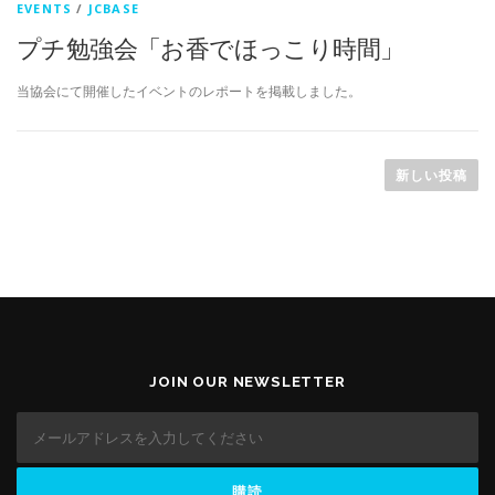
EVENTS
/
JCBASE
プチ勉強会「お香でほっこり時間」
当協会にて開催したイベントのレポートを掲載しました。
投
稿
新しい投稿
ナ
ビ
ゲ
ー
シ
ョ
ン
JOIN OUR NEWSLETTER