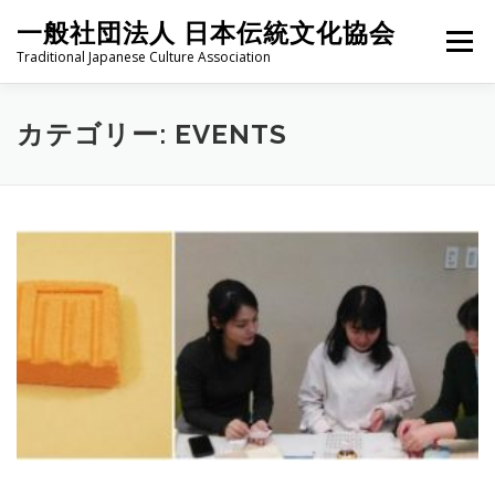
コ
一般社団法人 日本伝統文化協会
ン
メニュー
テ
Traditional Japanese Culture Association
ン
ツ
へ
HOME
PROJECT
ABOUT
ACTIVITIES
MEMBER
カテゴリー:
EVENTS
ス
キ
ッ
プ
NEWS
CONTACT