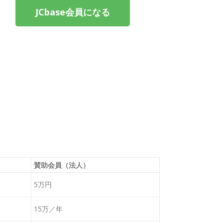
JCbase会員になる
賛助会員（法人）
5万円
15万／年