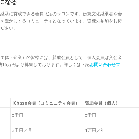
 になる
の継承に貢献できる会員限定のサロンです。伝統文化継承者や会
生を豊かにするコミュニティとなっています。皆様の参加をお待
ください。
（団体・企業）の皆様には、賛助会員として、個人会員は入会金
会費15万円より募集しております。詳しくは下記
お問い合わせフ
JCbase会員（コミュニティ会員）
賛助会員（個人）
5千円
5千円
3千円／月
1万円／年