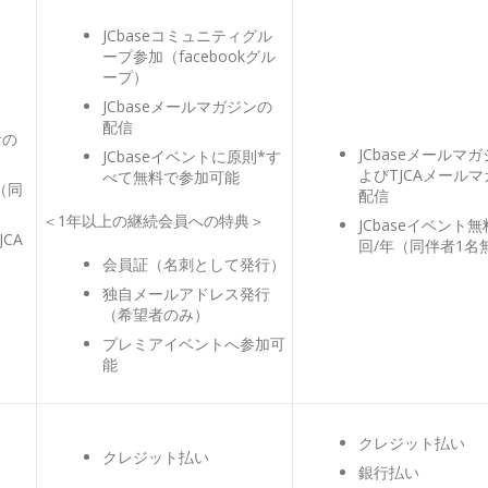
JCbaseコミュニティグル
ープ参加（facebookグル
ープ）
JCbaseメールマガジンの
配信
者の
JCbaseメールマ
JCbaseイベントに原則*す
よびTJCAメール
べて無料で参加可能
（同
配信
＜1年以上の継続会員への特典＞
JCbaseイベント無
CA
回/年（同伴者1名
会員証（名刺として発行）
独自メールアドレス発行
（希望者のみ）
プレミアイベントへ参加可
能
クレジット払い
クレジット払い
銀行払い