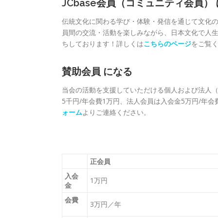
JCbase会員（コミュニティ会員）
伝統文化に関わる学び・体験・発信を通じて文化
員間の交流・活動を楽しみながら、日本文化で人
ちしております！詳しくは
こちらのページ
をご覧
賛助会員 になる
当会の活動を支援していただける個人および法人
5千円/年会費1万円、法人会員は入会金5万円/年
ォーム
よりご連絡ください。
正会員
入会
1万円
金
会費
3万円／年